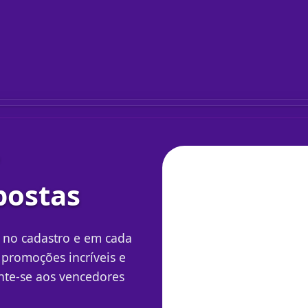
postas
 no cadastro e em cada
 promoções incríveis e
unte-se aos vencedores