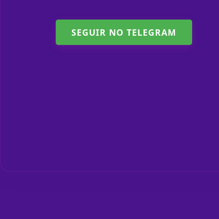
SEGUIR NO TELEGRAM