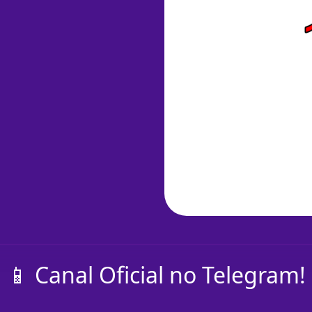
📱 Canal Oficial no Telegram!