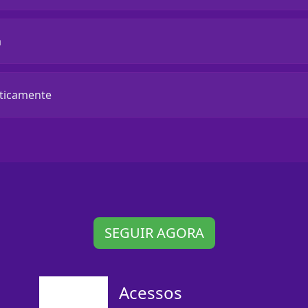
a
aticamente
SEGUIR AGORA
Acessos