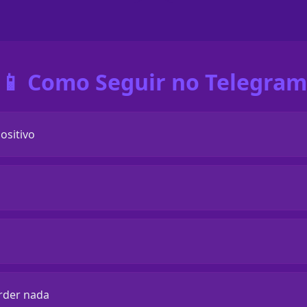
📱 Como Seguir no Telegram
ositivo
erder nada