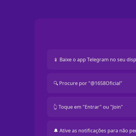
📱 Baixe o app Telegram no seu disp
🔍 Procure por "@1658Oficial"
👆 Toque em "Entrar" ou "Join"
🔔 Ative as notificações para não p