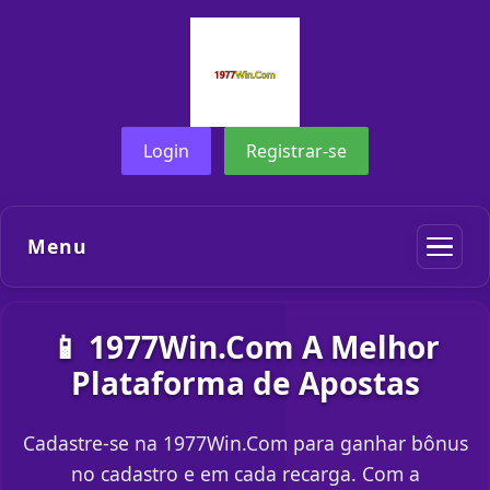
Login
Registrar-se
Menu
📱 1977Win.Com A Melhor
Plataforma de Apostas
Cadastre-se na 1977Win.Com para ganhar bônus
no cadastro e em cada recarga. Com a