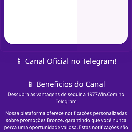
📱 Canal Oficial no Telegram!
📱 Benefícios do Canal
Descubra as vantagens de seguir a 1977Win.Com no
Telegram
Nossa plataforma oferece notificações personalizadas
sobre promoções Bronze, garantindo que você nunca
perca uma oportunidade valiosa. Estas notificações são