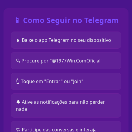
📱 Como Seguir no Telegram
📱 Baixe o app Telegram no seu dispositivo
🔍 Procure por "@1977Win.ComOficial"
👆 Toque em "Entrar" ou "Join"
🔔 Ative as notificações para não perder
nada
💬 Participe das conversas e interaja