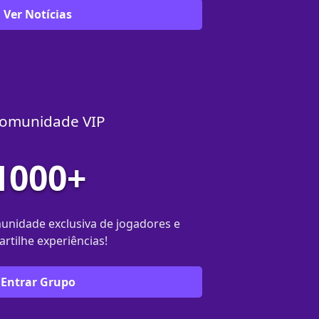
Ver Notícias
Comunidade VIP
1000+
unidade exclusiva de jogadores e
rtilhe experiências!
Entrar Grupo