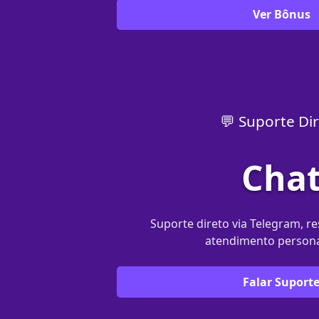
Ver Bônus
💬 Suporte Di
Cha
Suporte direto via Telegram, r
atendimento persona
Falar Suport