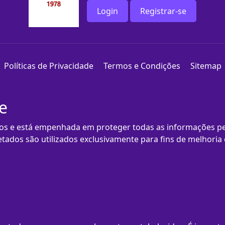
Login
Registrar-se
Políticas de Privacidade
Termos e Condições
Sitemap
de
rios e está empenhada em proteger todas as informações p
tados são utilizados exclusivamente para fins de melhoria