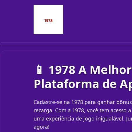
📱 1978 A Melhor
Plataforma de A
Cadastre-se na 1978 para ganhar bônus
recarga. Com a 1978, você tem acesso a
uma experiência de jogo inigualável. J
agora!