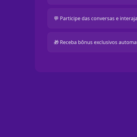
💬 Participe das conversas e interaj
🎁 Receba bônus exclusivos autom