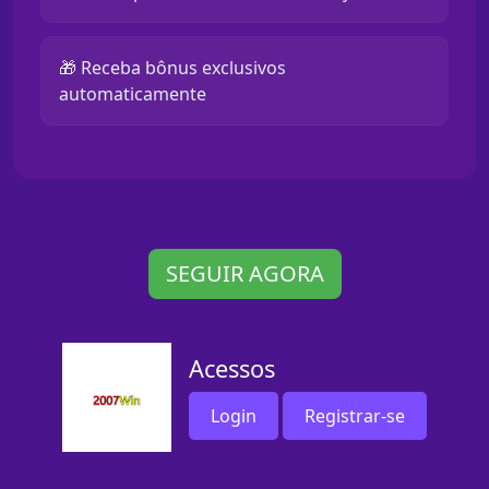
🎁 Receba bônus exclusivos
automaticamente
SEGUIR AGORA
Acessos
Login
Registrar-se