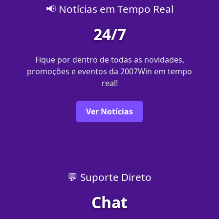
📢 Notícias em Tempo Real
24/7
Fique por dentro de todas as novidades,
promoções e eventos da 2007Win em tempo
real!
Ver Notícias
💬 Suporte Direto
Chat