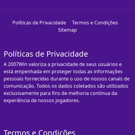
Políticas de Privacidade
Termos e Condições
Sitemap
Políticas de Privacidade
A 2007Win valoriza a privacidade de seus usuários e
está empenhada em proteger todas as informações
pessoais fornecidas durante o uso de nossos canais de
comunicação. Todos os dados coletados são utilizados
exclusivamente para fins de melhoria contínua da
experiência de nossos jogadores.
Termos e Condições