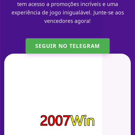
tem acesso a promoções incríveis e uma
experiência de jogo inigualável. Junte-se aos
vencedores agora!
SEGUIR NO TELEGRAM