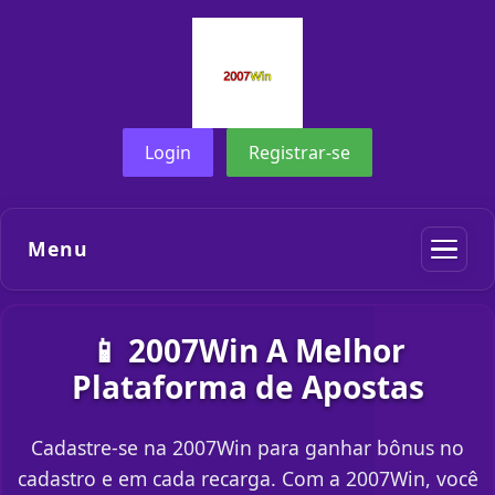
Login
Registrar-se
Menu
📱 2007Win A Melhor
Plataforma de Apostas
Cadastre-se na 2007Win para ganhar bônus no
cadastro e em cada recarga. Com a 2007Win, você