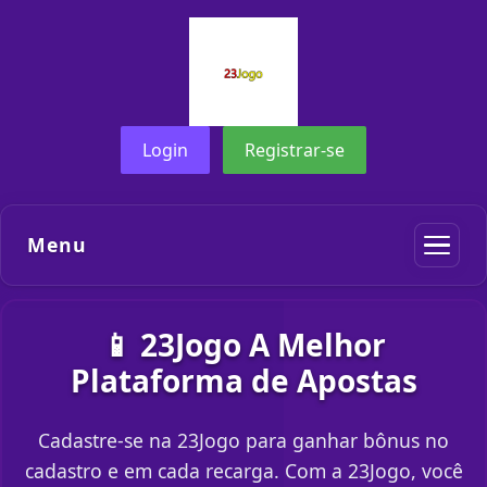
Login
Registrar-se
Menu
📱 23Jogo A Melhor
Plataforma de Apostas
Cadastre-se na 23Jogo para ganhar bônus no
cadastro e em cada recarga. Com a 23Jogo, você