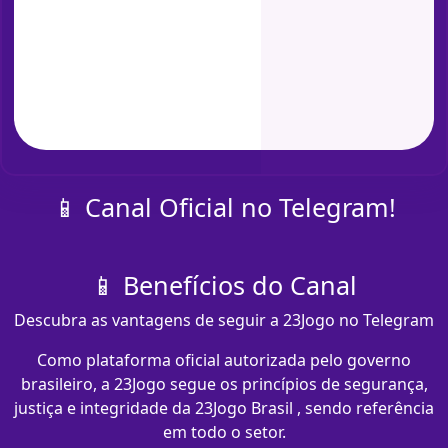
📱 Canal Oficial no Telegram!
📱 Benefícios do Canal
Descubra as vantagens de seguir a 23Jogo no Telegram
Como plataforma oficial autorizada pelo governo
brasileiro, a 23Jogo segue os princípios de segurança,
justiça e integridade da 23Jogo Brasil , sendo referência
em todo o setor.