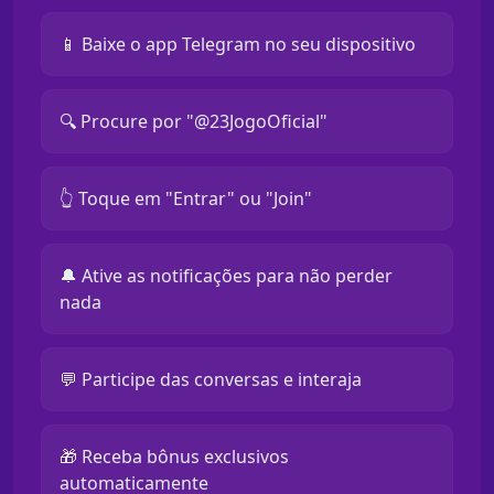
📱 Baixe o app Telegram no seu dispositivo
🔍 Procure por "@23JogoOficial"
👆 Toque em "Entrar" ou "Join"
🔔 Ative as notificações para não perder
nada
💬 Participe das conversas e interaja
🎁 Receba bônus exclusivos
automaticamente