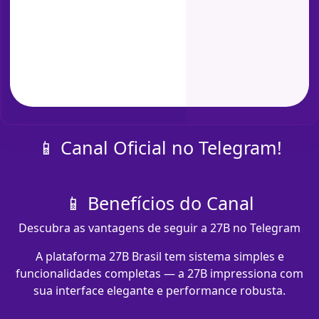
📱 Canal Oficial no Telegram!
📱 Benefícios do Canal
Descubra as vantagens de seguir a 27B no Telegram
A plataforma 27B Brasil tem sistema simples e
funcionalidades completas — a 27B impressiona com
sua interface elegante e performance robusta.