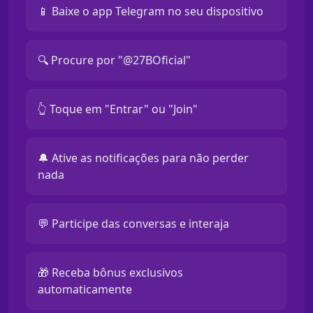
📱 Baixe o app Telegram no seu dispositivo
🔍 Procure por "@27BOficial"
👆 Toque em "Entrar" ou "Join"
🔔 Ative as notificações para não perder
nada
💬 Participe das conversas e interaja
🎁 Receba bônus exclusivos
automaticamente