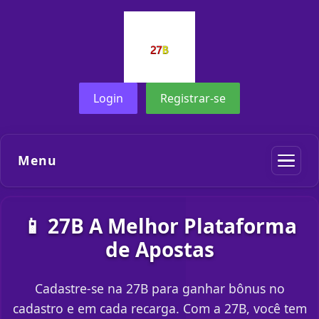
Login
Registrar-se
Menu
📱 27B A Melhor Plataforma
de Apostas
Cadastre-se na 27B para ganhar bônus no
cadastro e em cada recarga. Com a 27B, você tem