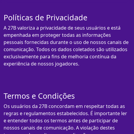
Políticas de Privacidade
A 27B valoriza a privacidade de seus usuários e está
empenhada em proteger todas as informações
pessoais fornecidas durante o uso de nossos canais de
comunicação. Todos os dados coletados são utilizados
exclusivamente para fins de melhoria contínua da
experiência de nossos jogadores.
Termos e Condições
Os usuários da 27B concordam em respeitar todas as
regras e regulamentos estabelecidos. É importante ler
e entender todos os termos antes de participar de
nossos canais de comunicação. A violação destes