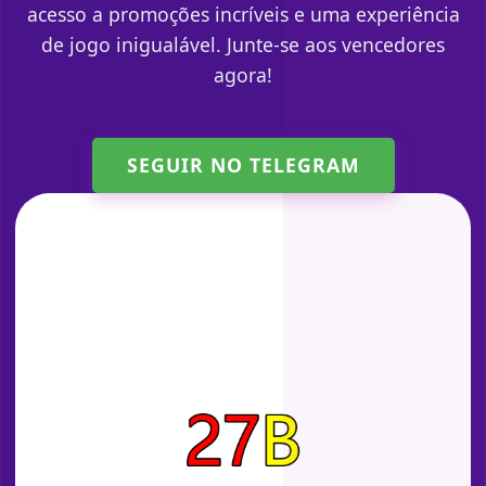
acesso a promoções incríveis e uma experiência
de jogo inigualável. Junte-se aos vencedores
agora!
SEGUIR NO TELEGRAM