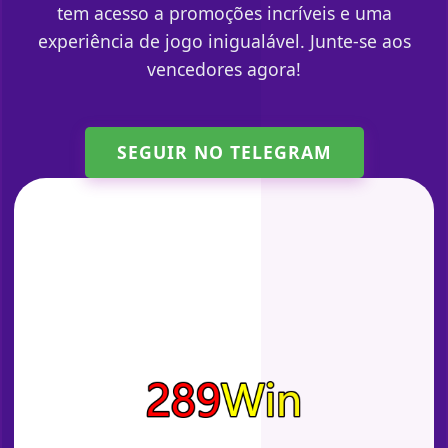
tem acesso a promoções incríveis e uma
experiência de jogo inigualável. Junte-se aos
vencedores agora!
SEGUIR NO TELEGRAM