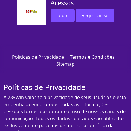
Acessos
Login
Registrar-se
Políticas de Privacidade
Termos e Condições
Sitemap
Políticas de Privacidade
A 289Win valoriza a privacidade de seus usuários e está
empenhada em proteger todas as informações
pessoais fornecidas durante o uso de nossos canais de
comunicação. Todos os dados coletados são utilizados
exclusivamente para fins de melhoria contínua da