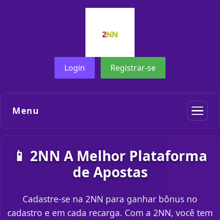
Login
Registrar-se
Menu
📱 2NN A Melhor Plataforma
de Apostas
Cadastre-se na 2NN para ganhar bônus no
cadastro e em cada recarga. Com a 2NN, você tem