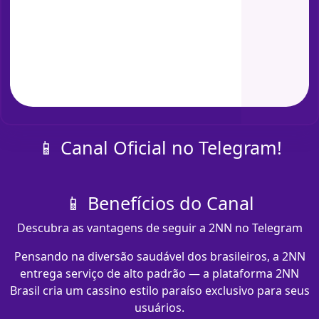
📱 Canal Oficial no Telegram!
📱 Benefícios do Canal
Descubra as vantagens de seguir a 2NN no Telegram
Pensando na diversão saudável dos brasileiros, a 2NN
entrega serviço de alto padrão — a plataforma 2NN
Brasil cria um cassino estilo paraíso exclusivo para seus
usuários.