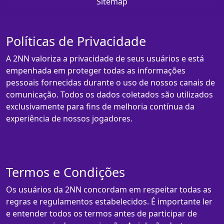
Sitemap
Políticas de Privacidade
A 2NN valoriza a privacidade de seus usuários e está
empenhada em proteger todas as informações
pessoais fornecidas durante o uso de nossos canais de
comunicação. Todos os dados coletados são utilizados
exclusivamente para fins de melhoria contínua da
experiência de nossos jogadores.
Termos e Condições
Os usuários da 2NN concordam em respeitar todas as
regras e regulamentos estabelecidos. É importante ler
e entender todos os termos antes de participar de