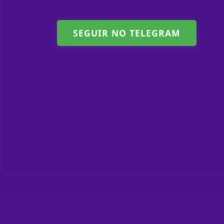
SEGUIR NO TELEGRAM