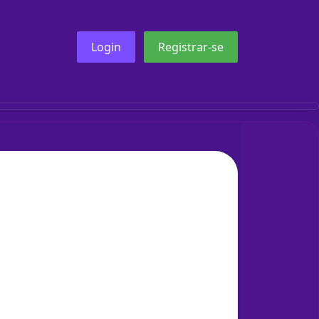
Login
Registrar-se