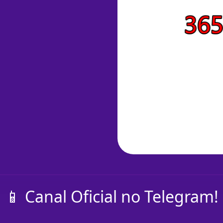
📱 Canal Oficial no Telegram!