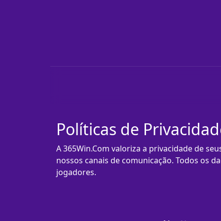
Políticas de Privacida
A 365Win.Com valoriza a privacidade de se
nossos canais de comunicação. Todos os dad
jogadores.