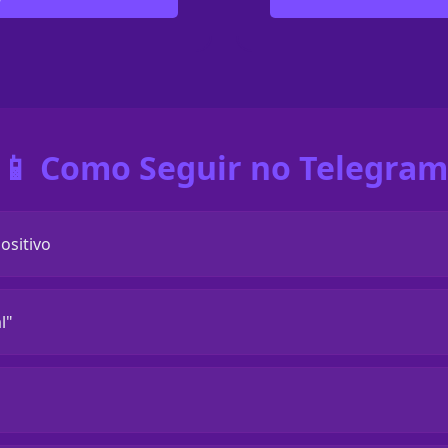
📱 Como Seguir no Telegram
ositivo
l"