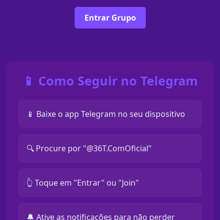
Entrar Grupo
📱 Como Seguir no Telegram
📱 Baixe o app Telegram no seu dispositivo
🔍 Procure por "@36T.ComOficial"
👆 Toque em "Entrar" ou "Join"
🔔 Ative as notificações para não perder