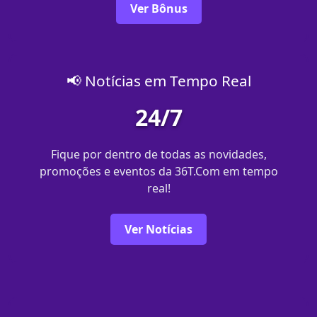
Ver Bônus
📢 Notícias em Tempo Real
24/7
Fique por dentro de todas as novidades,
promoções e eventos da 36T.Com em tempo
real!
Ver Notícias