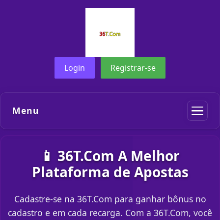
Login
Registrar-se
Menu
📱 36T.Com A Melhor
Plataforma de Apostas
Cadastre-se na 36T.Com para ganhar bônus no
cadastro e em cada recarga. Com a 36T.Com, você