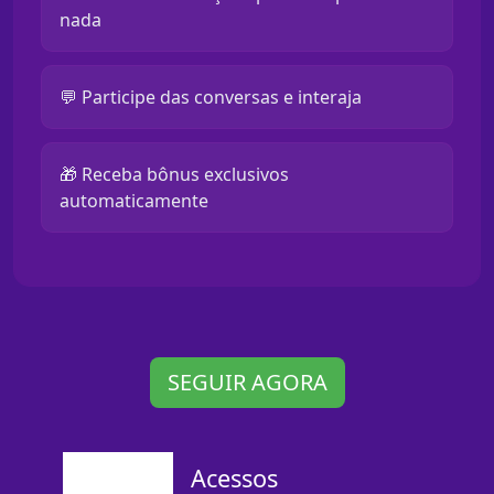
nada
💬 Participe das conversas e interaja
🎁 Receba bônus exclusivos
automaticamente
SEGUIR AGORA
Acessos