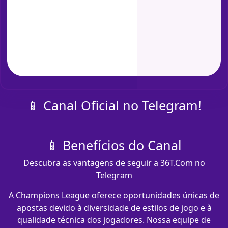
📱 Canal Oficial no Telegram!
📱 Benefícios do Canal
Descubra as vantagens de seguir a 36T.Com no
Telegram
A Champions League oferece oportunidades únicas de
apostas devido à diversidade de estilos de jogo e à
qualidade técnica dos jogadores. Nossa equipe de