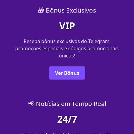
🎁 Bônus Exclusivos
VIP
Receba bônus exclusivos do Telegram,
promoções especiais e códigos promocionais
únicos!
Ver Bônus
📢 Notícias em Tempo Real
24/7