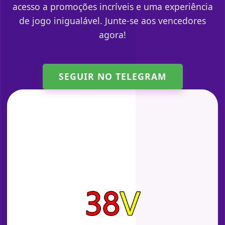
acesso a promoções incríveis e uma experiência
de jogo inigualável. Junte-se aos vencedores
agora!
SEGUIR NO TELEGRAM