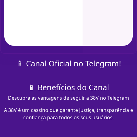
📱 Canal Oficial no Telegram!
📱 Benefícios do Canal
Descubra as vantagens de seguir a 38V no Telegram
A 38V é um cassino que garante justiça, transparência e
confiança para todos os seus usuários.