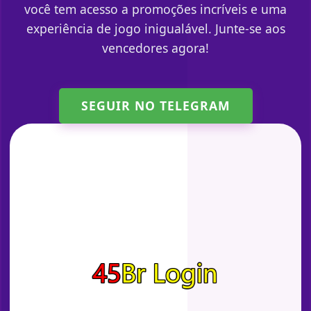
você tem acesso a promoções incríveis e uma
experiência de jogo inigualável. Junte-se aos
vencedores agora!
SEGUIR NO TELEGRAM