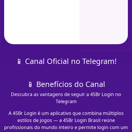
📱 Canal Oficial no Telegram!
📱 Benefícios do Canal
Descubra as vantagens de seguir a 45Br Login no
Telegram
A 45Br Login é um aplicativo que combina múltiplos
estilos de jogos — a 45Br Login Brasil reúne
profissionais do mundo inteiro e permite login com um