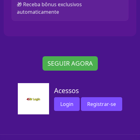
🎁 Receba bônus exclusivos
automaticamente
SEGUIR AGORA
Acessos
Login
Registrar-se