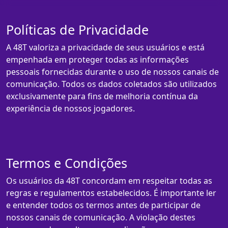
Políticas de Privacidade
A 48T valoriza a privacidade de seus usuários e está
empenhada em proteger todas as informações
pessoais fornecidas durante o uso de nossos canais de
comunicação. Todos os dados coletados são utilizados
exclusivamente para fins de melhoria contínua da
experiência de nossos jogadores.
Termos e Condições
Os usuários da 48T concordam em respeitar todas as
regras e regulamentos estabelecidos. É importante ler
e entender todos os termos antes de participar de
nossos canais de comunicação. A violação destes