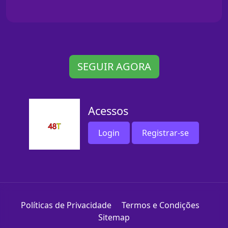
SEGUIR AGORA
Acessos
Login
Registrar-se
Políticas de Privacidade
Termos e Condições
Sitemap