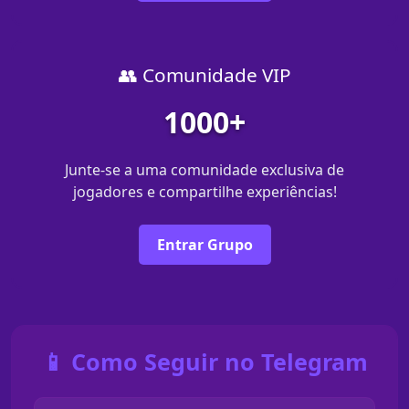
👥 Comunidade VIP
1000+
Junte-se a uma comunidade exclusiva de
jogadores e compartilhe experiências!
Entrar Grupo
📱 Como Seguir no Telegram