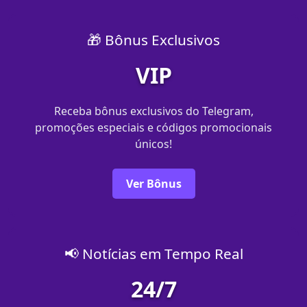
🎁 Bônus Exclusivos
VIP
Receba bônus exclusivos do Telegram,
promoções especiais e códigos promocionais
únicos!
Ver Bônus
📢 Notícias em Tempo Real
24/7