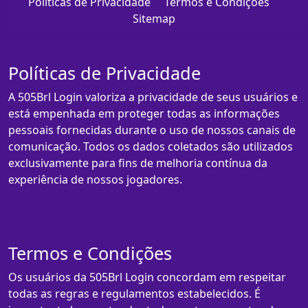
Políticas de Privacidade
Termos e Condições
Sitemap
Políticas de Privacidade
A 505Brl Login valoriza a privacidade de seus usuários e
está empenhada em proteger todas as informações
pessoais fornecidas durante o uso de nossos canais de
comunicação. Todos os dados coletados são utilizados
exclusivamente para fins de melhoria contínua da
experiência de nossos jogadores.
Termos e Condições
Os usuários da 505Brl Login concordam em respeitar
todas as regras e regulamentos estabelecidos. É