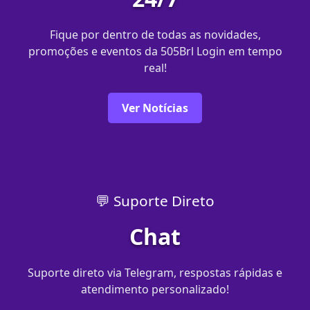
Fique por dentro de todas as novidades,
promoções e eventos da 505Brl Login em tempo
real!
Ver Notícias
💬 Suporte Direto
Chat
Suporte direto via Telegram, respostas rápidas e
atendimento personalizado!