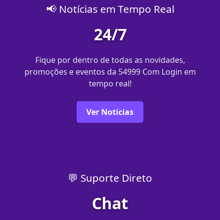
📢 Notícias em Tempo Real
24/7
Fique por dentro de todas as novidades,
promoções e eventos da 54999 Com Login em
tempo real!
Ver Notícias
💬 Suporte Direto
Chat