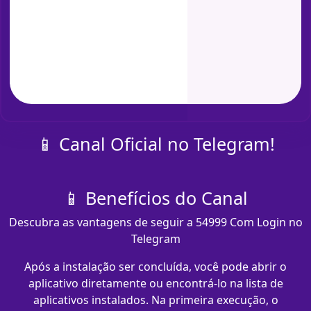
📱 Canal Oficial no Telegram!
📱 Benefícios do Canal
Descubra as vantagens de seguir a 54999 Com Login no
Telegram
Após a instalação ser concluída, você pode abrir o
aplicativo diretamente ou encontrá-lo na lista de
aplicativos instalados. Na primeira execução, o