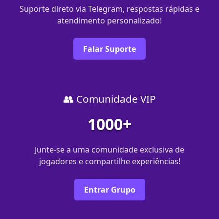
Suporte direto via Telegram, respostas rápidas e
atendimento personalizado!
Falar Suporte
👥 Comunidade VIP
1000+
Junte-se a uma comunidade exclusiva de
jogadores e compartilhe experiências!
Entrar Grupo