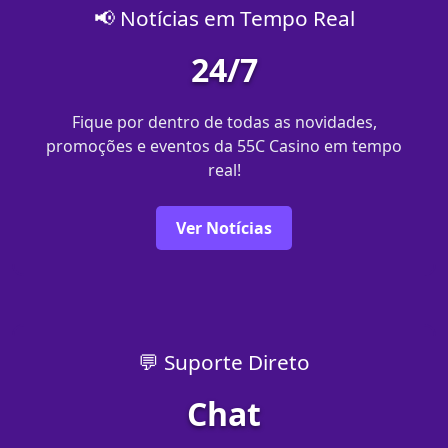
📢 Notícias em Tempo Real
24/7
Fique por dentro de todas as novidades,
promoções e eventos da 55C Casino em tempo
real!
Ver Notícias
💬 Suporte Direto
Chat