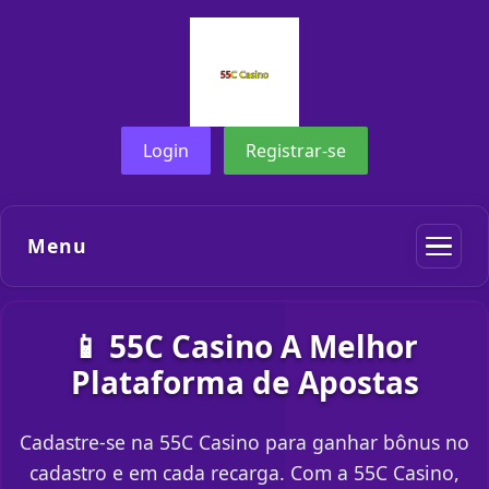
Login
Registrar-se
Menu
📱 55C Casino A Melhor
Plataforma de Apostas
Cadastre-se na 55C Casino para ganhar bônus no
cadastro e em cada recarga. Com a 55C Casino,