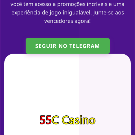
você tem acesso a promoções incríveis e uma
experiência de jogo inigualável. Junte-se aos
vencedores agora!
SEGUIR NO TELEGRAM