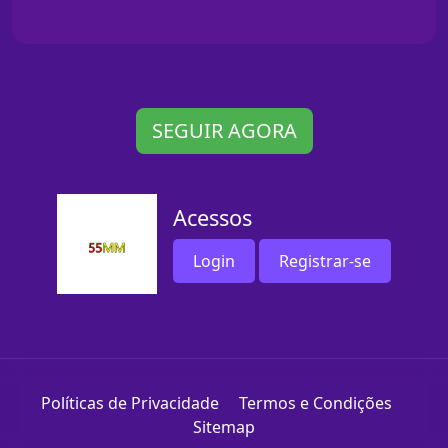
SEGUIR AGORA
Acessos
Login
Registrar-se
Políticas de Privacidade
Termos e Condições
Sitemap