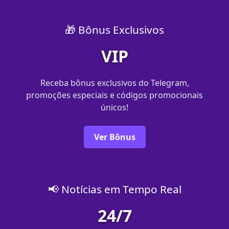
🎁 Bônus Exclusivos
VIP
Receba bônus exclusivos do Telegram,
promoções especiais e códigos promocionais
únicos!
Ver Bônus
📢 Notícias em Tempo Real
24/7