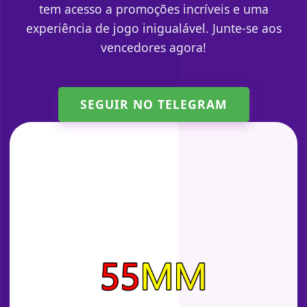
tem acesso a promoções incríveis e uma
experiência de jogo inigualável. Junte-se aos
vencedores agora!
SEGUIR NO TELEGRAM