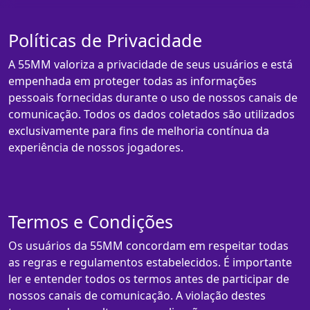
Políticas de Privacidade
A 55MM valoriza a privacidade de seus usuários e está
empenhada em proteger todas as informações
pessoais fornecidas durante o uso de nossos canais de
comunicação. Todos os dados coletados são utilizados
exclusivamente para fins de melhoria contínua da
experiência de nossos jogadores.
Termos e Condições
Os usuários da 55MM concordam em respeitar todas
as regras e regulamentos estabelecidos. É importante
ler e entender todos os termos antes de participar de
nossos canais de comunicação. A violação destes