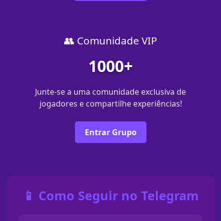
👥 Comunidade VIP
1000+
Junte-se a uma comunidade exclusiva de
jogadores e compartilhe experiências!
Entrar Grupo
📱 Como Seguir no Telegram