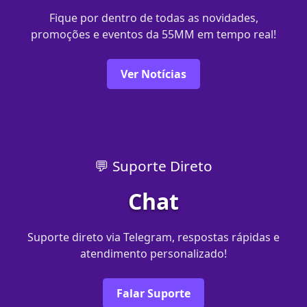
Fique por dentro de todas as novidades,
promoções e eventos da 55MM em tempo real!
Ver Notícias
💬 Suporte Direto
Chat
Suporte direto via Telegram, respostas rápidas e
atendimento personalizado!
Falar Suporte