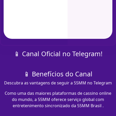
📱 Canal Oficial no Telegram!
📱 Benefícios do Canal
Descubra as vantagens de seguir a 55MM no Telegram
Como uma das maiores plataformas de cassino online
do mundo, a 55MM oferece serviço global com
entretenimento sincronizado da 55MM Brasil .