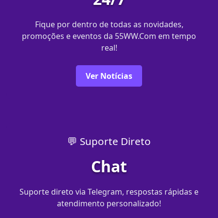
Fique por dentro de todas as novidades,
promoções e eventos da 55WW.Com em tempo
real!
Ver Notícias
💬 Suporte Direto
Chat
Suporte direto via Telegram, respostas rápidas e
atendimento personalizado!