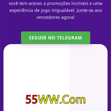
você tem acesso a promoções incríveis e uma
experiência de jogo inigualável. Junte-se aos
vencedores agora!
SEGUIR NO TELEGRAM