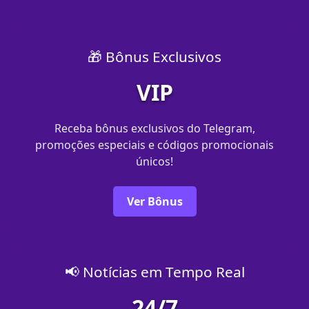
🎁 Bônus Exclusivos
VIP
Receba bônus exclusivos do Telegram,
promoções especiais e códigos promocionais
únicos!
Ver Bônus
📢 Notícias em Tempo Real
24/7