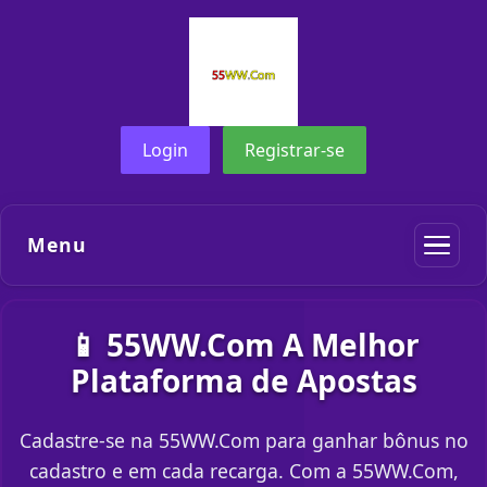
Login
Registrar-se
Menu
📱 55WW.Com A Melhor
Plataforma de Apostas
Cadastre-se na 55WW.Com para ganhar bônus no
cadastro e em cada recarga. Com a 55WW.Com,