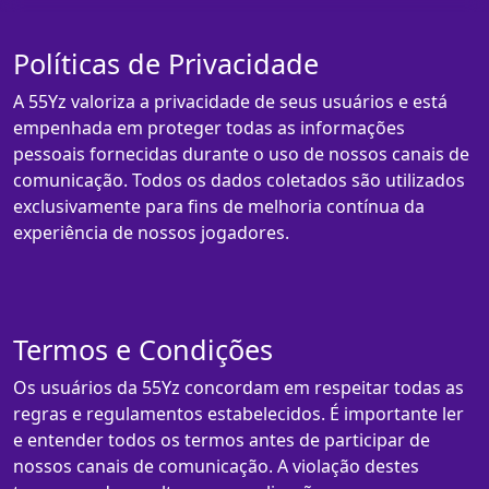
Políticas de Privacidade
A 55Yz valoriza a privacidade de seus usuários e está
empenhada em proteger todas as informações
pessoais fornecidas durante o uso de nossos canais de
comunicação. Todos os dados coletados são utilizados
exclusivamente para fins de melhoria contínua da
experiência de nossos jogadores.
Termos e Condições
Os usuários da 55Yz concordam em respeitar todas as
regras e regulamentos estabelecidos. É importante ler
e entender todos os termos antes de participar de
nossos canais de comunicação. A violação destes