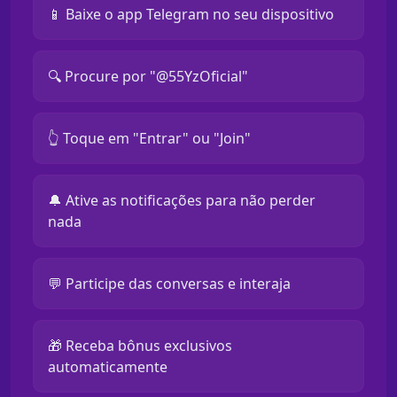
📱 Baixe o app Telegram no seu dispositivo
🔍 Procure por "@55YzOficial"
👆 Toque em "Entrar" ou "Join"
🔔 Ative as notificações para não perder
nada
💬 Participe das conversas e interaja
🎁 Receba bônus exclusivos
automaticamente