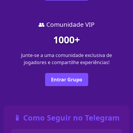
👥 Comunidade VIP
1000+
Junte-se a uma comunidade exclusiva de
jogadores e compartilhe experiências!
Entrar Grupo
📱 Como Seguir no Telegram