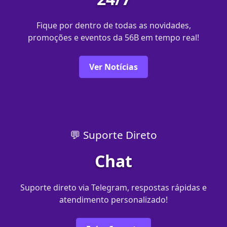
Fique por dentro de todas as novidades,
promoções e eventos da 56B em tempo real!
Ver Notícias
💬 Suporte Direto
Chat
Suporte direto via Telegram, respostas rápidas e
atendimento personalizado!