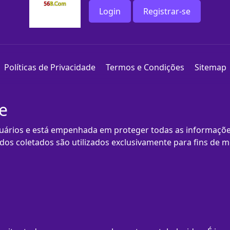
Login
Registrar-se
Políticas de Privacidade
Termos e Condições
Sitemap
de
suários e está empenhada em proteger todas as informaçõe
os coletados são utilizados exclusivamente para fins de m