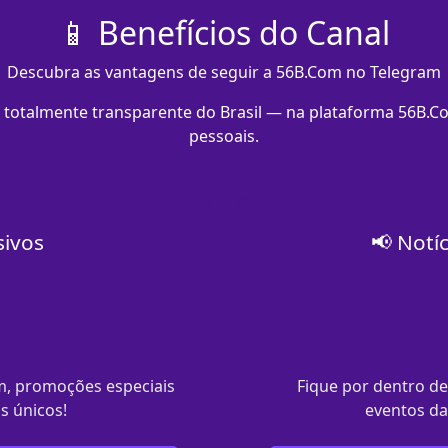
📱 Benefícios do Canal
Descubra as vantagens de seguir a 56B.Com no Telegram
 totalmente transparente do Brasil — na plataforma 56B.Com 
pessoais.
sivos
📢 Notí
m, promoções especiais
Fique por dentro d
s únicos!
eventos da