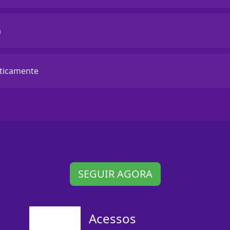
a
aticamente
SEGUIR AGORA
Acessos