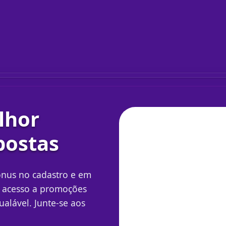
lhor
postas
ônus no cadastro e em
m acesso a promoções
ualável. Junte-se aos