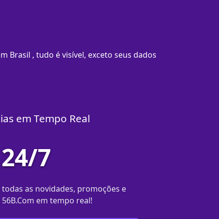
Brasil , tudo é visível, exceto seus dados
cias em Tempo Real
24/7
e todas as novidades, promoções e
 56B.Com em tempo real!