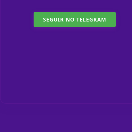
SEGUIR NO TELEGRAM