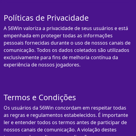
Políticas de Privacidade
A 56Win valoriza a privacidade de seus usuários e está
empenhada em proteger todas as informações
pessoais fornecidas durante o uso de nossos canais de
comunicação. Todos os dados coletados são utilizados
exclusivamente para fins de melhoria contínua da
experiência de nossos jogadores.
Termos e Condições
Os usuários da 56Win concordam em respeitar todas
as regras e regulamentos estabelecidos. É importante
ler e entender todos os termos antes de participar de
nossos canais de comunicação. A violação destes