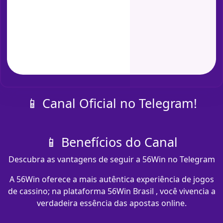
📱 Canal Oficial no Telegram!
📱 Benefícios do Canal
Descubra as vantagens de seguir a 56Win no Telegram
A 56Win oferece a mais autêntica experiência de jogos
de cassino; na plataforma 56Win Brasil , você vivencia a
verdadeira essência das apostas online.