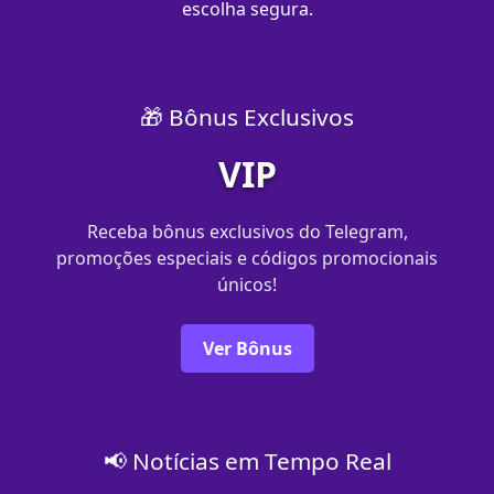
escolha segura.
🎁 Bônus Exclusivos
VIP
Receba bônus exclusivos do Telegram,
promoções especiais e códigos promocionais
únicos!
Ver Bônus
📢 Notícias em Tempo Real