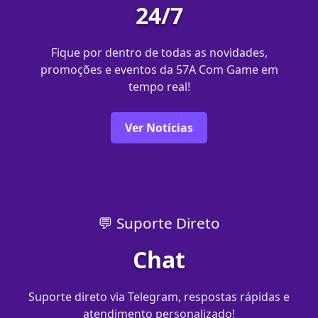
24/7
Fique por dentro de todas as novidades,
promoções e eventos da 57A Com Game em
tempo real!
Ver Notícias
💬 Suporte Direto
Chat
Suporte direto via Telegram, respostas rápidas e
atendimento personalizado!