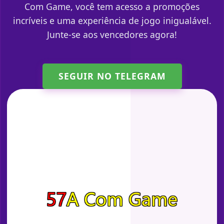
Com Game, você tem acesso a promoções
incríveis e uma experiência de jogo inigualável.
Junte-se aos vencedores agora!
SEGUIR NO TELEGRAM