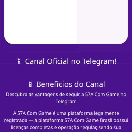
📱 Canal Oficial no Telegram!
📱 Benefícios do Canal
Descubra as vantagens de seguir a 57A Com Game no
Telegram
A 57A Com Game é uma plataforma legalmente
registrada — a plataforma 57A Com Game Brasil possui
licenças completas e operação regular, sendo sua