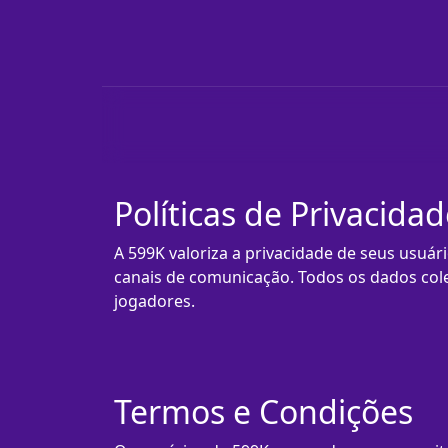
Políticas de Privacida
A 599K valoriza a privacidade de seus usuá
canais de comunicação. Todos os dados cole
jogadores.
Termos e Condições