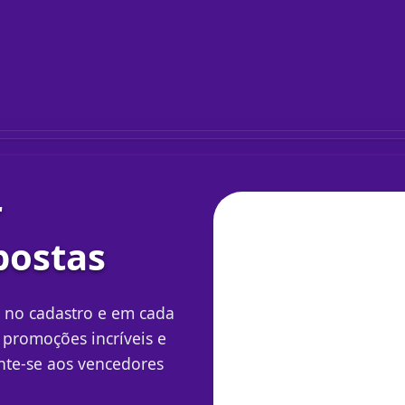
r
postas
 no cadastro e em cada
 promoções incríveis e
unte-se aos vencedores