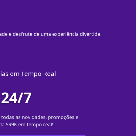
de e desfrute de uma experiência divertida
cias em Tempo Real
24/7
e todas as novidades, promoções e
da 599K em tempo real!