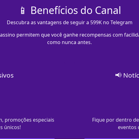
📱 Benefícios do Canal
Descubra as vantagens de seguir a 599K no Telegram
e cassino permitem que você ganhe recompensas com facilida
como nunca antes.
sivos
📢 Notí
m, promoções especiais
Fique por dentro d
s únicos!
eventos 