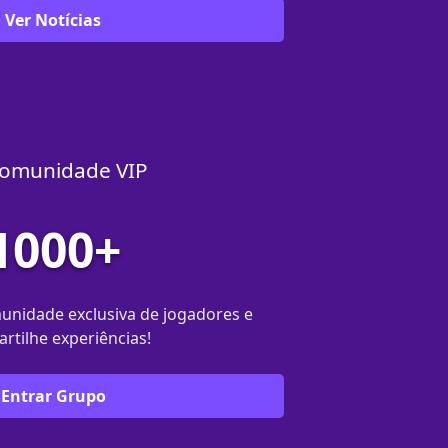
Ver Notícias
Comunidade VIP
1000+
unidade exclusiva de jogadores e
rtilhe experiências!
Entrar Grupo