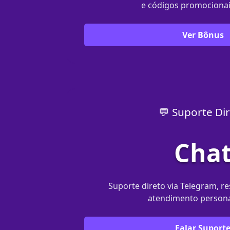
e códigos promocionai
Ver Bônus
💬 Suporte Di
Cha
Suporte direto via Telegram, r
atendimento persona
Falar Suport