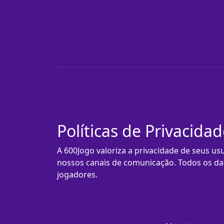
Políticas de Privacida
A 600Jogo valoriza a privacidade de seus u
nossos canais de comunicação. Todos os dad
jogadores.