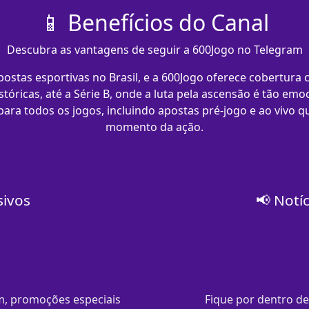
📱 Benefícios do Canal
Descubra as vantagens de seguir a 600Jogo no Telegram
ostas esportivas no Brasil, e a 600Jogo oferece cobertura c
stóricas, até a Série B, onde a luta pela ascensão é tão emo
para todos os jogos, incluindo apostas pré-jogo e ao viv
momento da ação.
sivos
📢 Notí
m, promoções especiais
Fique por dentro d