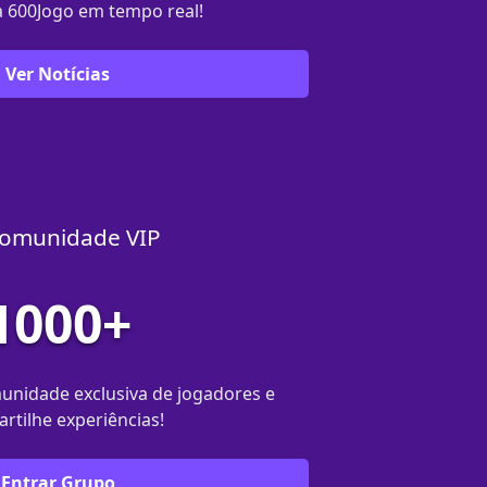
a 600Jogo em tempo real!
Ver Notícias
Comunidade VIP
1000+
unidade exclusiva de jogadores e
rtilhe experiências!
Entrar Grupo