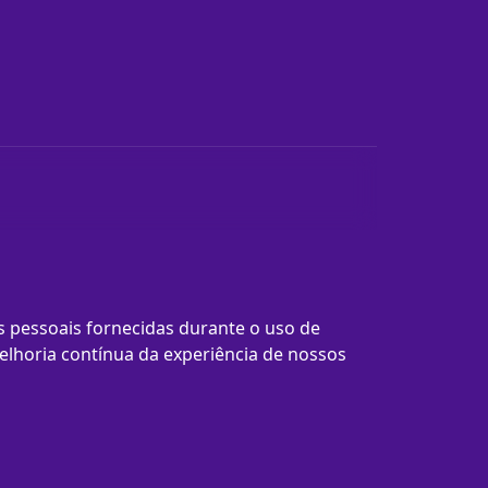
s pessoais fornecidas durante o uso de
elhoria contínua da experiência de nossos