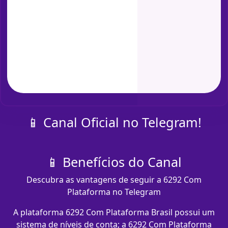
📱 Canal Oficial no Telegram!
📱 Benefícios do Canal
Descubra as vantagens de seguir a 6292 Com
Plataforma no Telegram
A plataforma 6292 Com Plataforma Brasil possui um
sistema de níveis de conta; a 6292 Com Plataforma