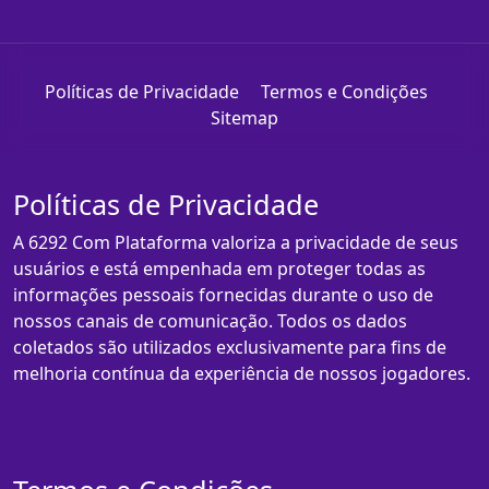
Políticas de Privacidade
Termos e Condições
Sitemap
Políticas de Privacidade
A 6292 Com Plataforma valoriza a privacidade de seus
usuários e está empenhada em proteger todas as
informações pessoais fornecidas durante o uso de
nossos canais de comunicação. Todos os dados
coletados são utilizados exclusivamente para fins de
melhoria contínua da experiência de nossos jogadores.