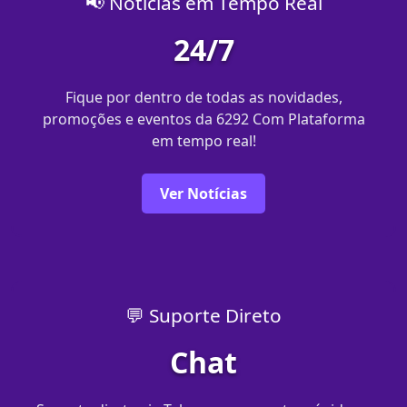
📢 Notícias em Tempo Real
24/7
Fique por dentro de todas as novidades,
promoções e eventos da 6292 Com Plataforma
em tempo real!
Ver Notícias
💬 Suporte Direto
Chat