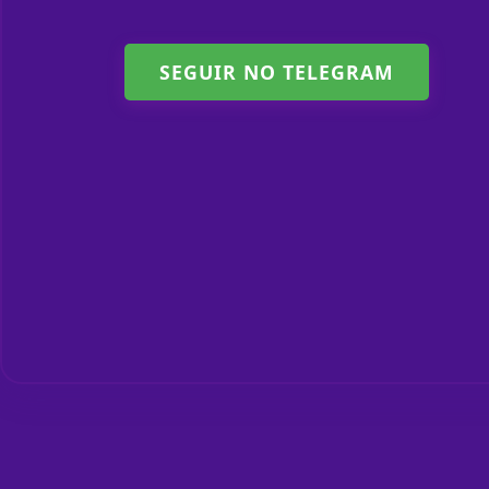
SEGUIR NO TELEGRAM