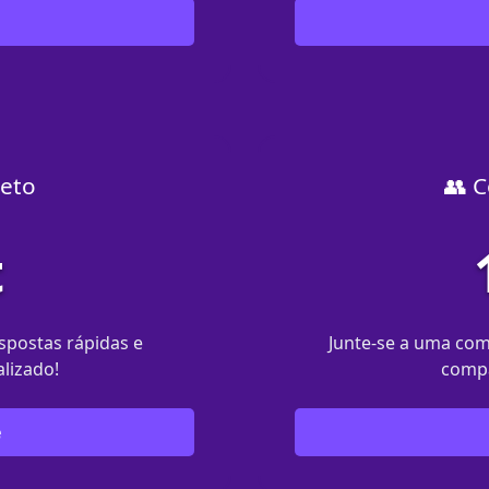
reto
👥 
t
espostas rápidas e
Junte-se a uma com
lizado!
compa
e