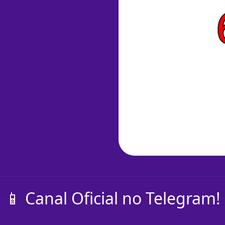
📱 Canal Oficial no Telegram!