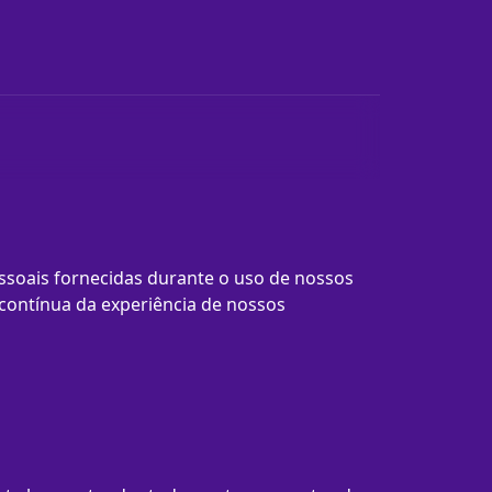
ssoais fornecidas durante o uso de nossos
 contínua da experiência de nossos