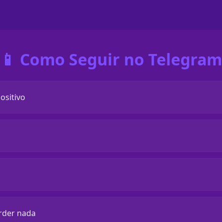
📱 Como Seguir no Telegram
ositivo
erder nada