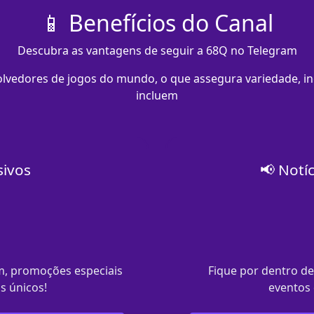
📱 Benefícios do Canal
Descubra as vantagens de seguir a 68Q no Telegram
lvedores de jogos do mundo, o que assegura variedade, in
incluem
sivos
📢 Notí
m, promoções especiais
Fique por dentro d
s únicos!
eventos 