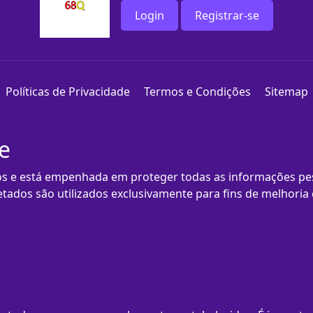
Login
Registrar-se
Políticas de Privacidade
Termos e Condições
Sitemap
de
ios e está empenhada em proteger todas as informações pe
tados são utilizados exclusivamente para fins de melhoria