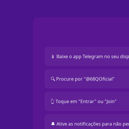
📱 Baixe o app Telegram no seu disp
🔍 Procure por "@68QOficial"
👆 Toque em "Entrar" ou "Join"
🔔 Ative as notificações para não p