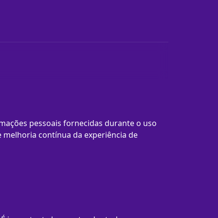
rmações pessoais fornecidas durante o uso
e melhoria contínua da experiência de