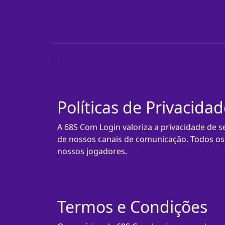
Políticas de Privacida
A 68S Com Login valoriza a privacidade de 
de nossos canais de comunicação. Todos os 
nossos jogadores.
Termos e Condições