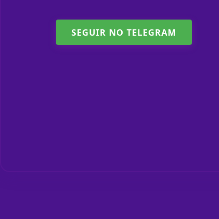
SEGUIR NO TELEGRAM