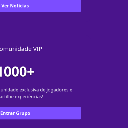
Ver Notícias
Comunidade VIP
1000+
unidade exclusiva de jogadores e
rtilhe experiências!
Entrar Grupo