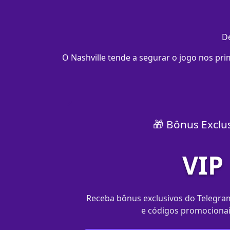
D
O Nashville tende a segurar o jogo nos pr
🎁 Bônus Exclu
VIP
Receba bônus exclusivos do Telegra
e códigos promocionai