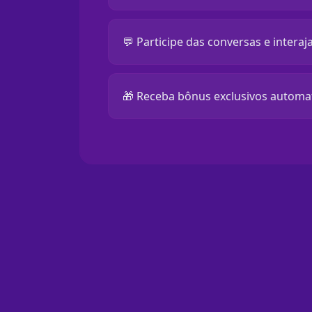
💬 Participe das conversas e interaj
🎁 Receba bônus exclusivos autom