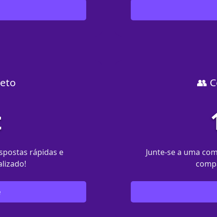
reto
👥 
t
espostas rápidas e
Junte-se a uma com
lizado!
compa
e