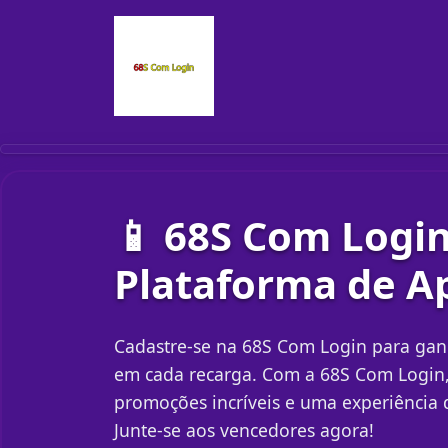
📱 68S Com Logi
Plataforma de A
Cadastre-se na 68S Com Login para gan
em cada recarga. Com a 68S Com Login,
promoções incríveis e uma experiência d
Junte-se aos vencedores agora!