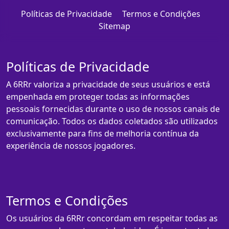
Políticas de Privacidade
Termos e Condições
Sitemap
Políticas de Privacidade
A 6RRr valoriza a privacidade de seus usuários e está
empenhada em proteger todas as informações
pessoais fornecidas durante o uso de nossos canais de
comunicação. Todos os dados coletados são utilizados
exclusivamente para fins de melhoria contínua da
experiência de nossos jogadores.
Termos e Condições
Os usuários da 6RRr concordam em respeitar todas as