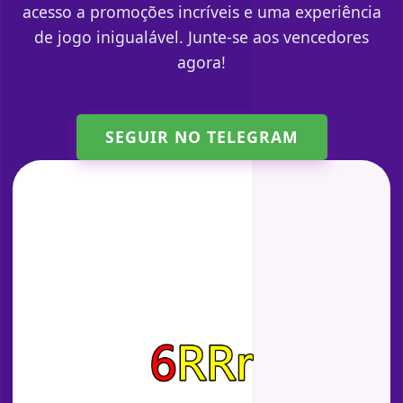
acesso a promoções incríveis e uma experiência
de jogo inigualável. Junte-se aos vencedores
agora!
SEGUIR NO TELEGRAM