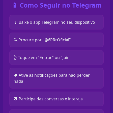
📱 Como Seguir no Telegram
📱 Baixe o app Telegram no seu dispositivo
🔍 Procure por "@6RRrOficial"
👆 Toque em "Entrar" ou "Join"
🔔 Ative as notificações para não perder
nada
💬 Participe das conversas e interaja