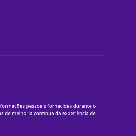
informações pessoais fornecidas durante o
ns de melhoria contínua da experiência de