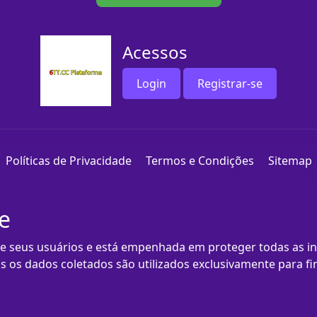
Acessos
Login
Registrar-se
Políticas de Privacidade
Termos e Condições
Sitemap
de
 de seus usuários e está empenhada em proteger todas as 
 os dados coletados são utilizados exclusivamente para fi