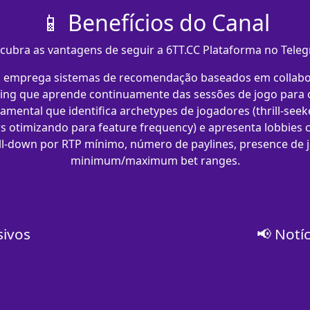
📱 Benefícios do Canal
cubra as vantagens de seguir a 6TT.CC Plataforma no Tele
 emprega sistemas de recomendação baseados em collaborat
ing que aprende continuamente das sessões de jogo para o
al que identifica archetypes de jogadores (thrill-seekers
s otimizando para feature frequency) e apresenta lobbies
ll-down por RTP mínimo, número de paylines, presence de jac
minimum/maximum bet ranges.
sivos
📢 Notí