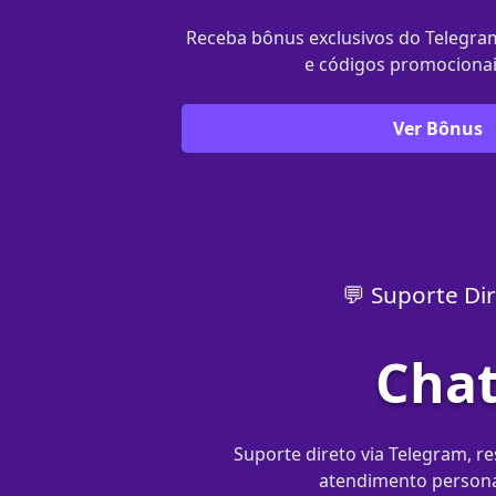
Receba bônus exclusivos do Telegra
e códigos promocionai
Ver Bônus
💬 Suporte Di
Cha
Suporte direto via Telegram, r
atendimento persona