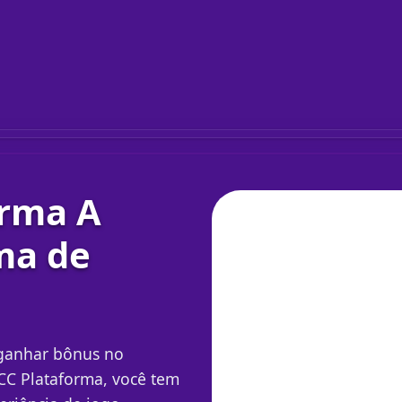
orma A
ma de
 ganhar bônus no
CC Plataforma, você tem