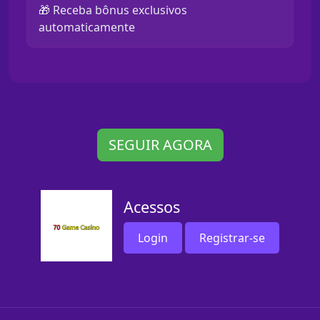
🎁 Receba bônus exclusivos
automaticamente
SEGUIR AGORA
Acessos
Login
Registrar-se