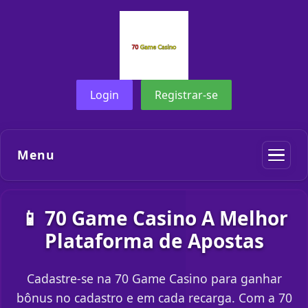
Login
Registrar-se
Menu
📱 70 Game Casino A Melhor
Plataforma de Apostas
Cadastre-se na 70 Game Casino para ganhar
bônus no cadastro e em cada recarga. Com a 70