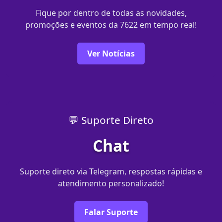
Fique por dentro de todas as novidades,
promoções e eventos da 7622 em tempo real!
Ver Notícias
💬 Suporte Direto
Chat
Suporte direto via Telegram, respostas rápidas e
atendimento personalizado!
Falar Suporte