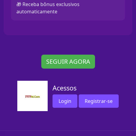
🎁 Receba bônus exclusivos
automaticamente
SEGUIR AGORA
Acessos
Login
Registrar-se