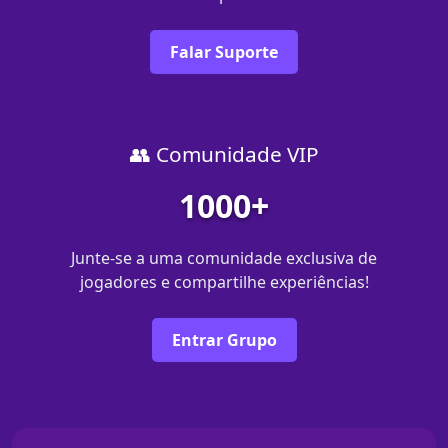
Falar Suporte
👥 Comunidade VIP
1000+
Junte-se a uma comunidade exclusiva de
jogadores e compartilhe experiências!
Entrar Grupo