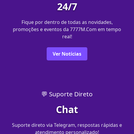
24/7
Fique por dentro de todas as novidades,
promoções e eventos da 7777M.Com em tempo
real!
Ver Notícias
💬 Suporte Direto
Chat
Suporte direto via Telegram, respostas rápidas e
atendimento personalizado!