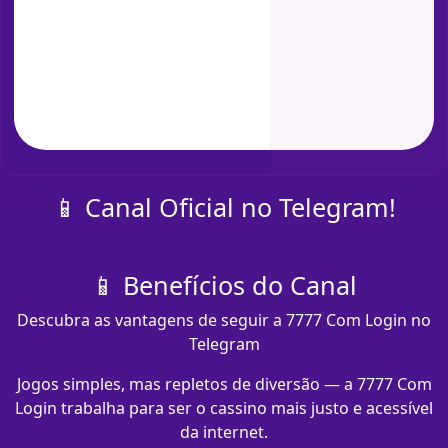
📱 Canal Oficial no Telegram!
📱 Benefícios do Canal
Descubra as vantagens de seguir a 7777 Com Login no
Telegram
Jogos simples, mas repletos de diversão — a 7777 Com
Login trabalha para ser o cassino mais justo e acessível
da internet.