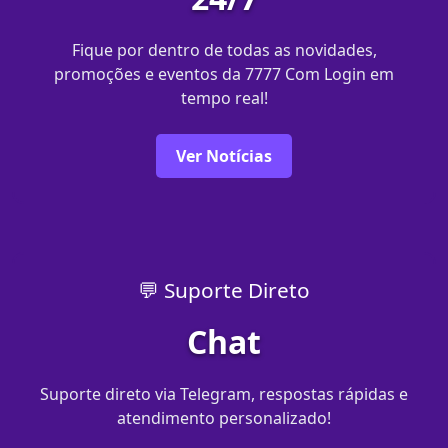
Fique por dentro de todas as novidades,
promoções e eventos da 7777 Com Login em
tempo real!
Ver Notícias
💬 Suporte Direto
Chat
Suporte direto via Telegram, respostas rápidas e
atendimento personalizado!