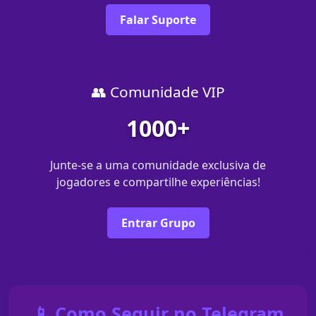
Falar Suporte
👥 Comunidade VIP
1000+
Junte-se a uma comunidade exclusiva de
jogadores e compartilhe experiências!
Entrar Grupo
📱 Como Seguir no Telegram