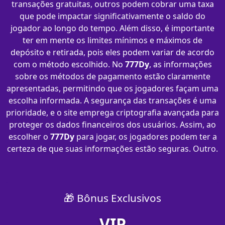
transações gratuitas, outros podem cobrar uma taxa
que pode impactar significativamente o saldo do
jogador ao longo do tempo. Além disso, é importante
ter em mente os limites mínimos e máximos de
depósito e retirada, pois eles podem variar de acordo
com o método escolhido. No
777Dy
, as informações
sobre os métodos de pagamento estão claramente
apresentadas, permitindo que os jogadores façam uma
escolha informada. A segurança das transações é uma
prioridade, e o site emprega criptografia avançada para
proteger os dados financeiros dos usuários. Assim, ao
escolher o
777Dy
para jogar, os jogadores podem ter a
certeza de que suas informações estão seguras. Outro.
🎁 Bônus Exclusivos
VIP