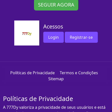
SEGUIR AGORA
Acessos
Login
Registrar-se
Políticas de Privacidade
Termos e Condições
Sitemap
Políticas de Privacidade
A 777Dy valoriza a privacidade de seus usuários e está