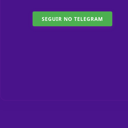
SEGUIR NO TELEGRAM