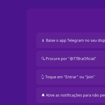
📱 Baixe o app Telegram no seu disp
🔍 Procure por "@77BraOficial"
👆 Toque em "Entrar" ou "Join"
🔔 Ative as notificações para não p