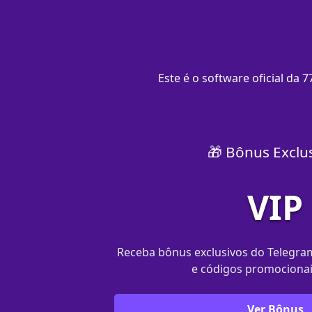
Este é o software oficial da 
🎁 Bônus Exclu
VIP
Receba bônus exclusivos do Telegra
e códigos promocionai
Ver Bônus