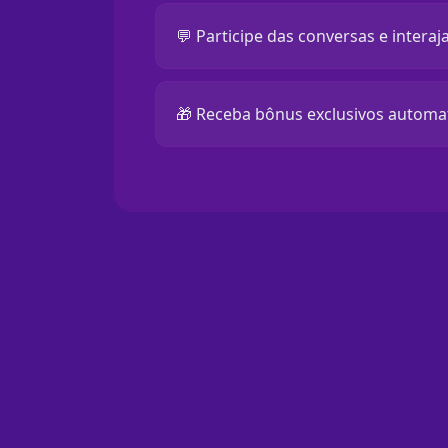
💬 Participe das conversas e interaj
🎁 Receba bônus exclusivos autom