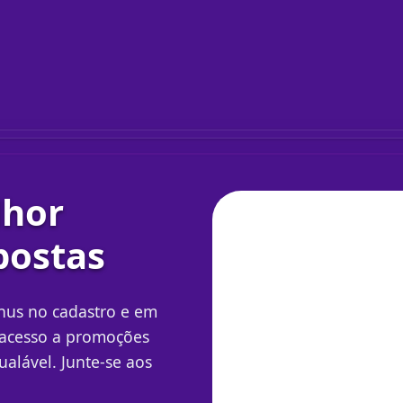
lhor
postas
nus no cadastro e em
 acesso a promoções
ualável. Junte-se aos