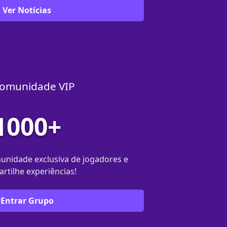
Ver Notícias
Comunidade VIP
1000+
unidade exclusiva de jogadores e
rtilhe experiências!
Entrar Grupo