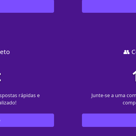
reto
👥 
t
espostas rápidas e
Junte-se a uma com
lizado!
compa
e