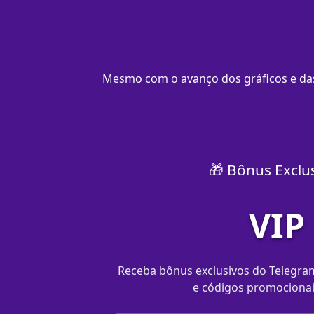
Mesmo com o avanço dos gráficos e das
🎁 Bônus Exclu
VIP
Receba bônus exclusivos do Telegra
e códigos promocionai