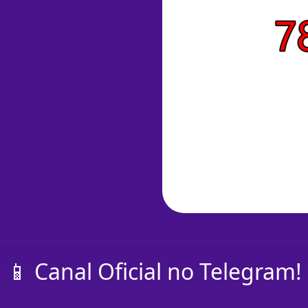
📱 Canal Oficial no Telegram!