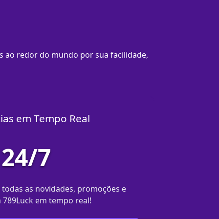
 ao redor do mundo por sua facilidade,
cias em Tempo Real
24/7
e todas as novidades, promoções e
a 789Luck em tempo real!