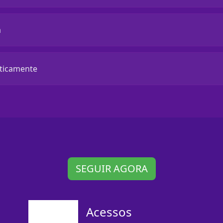
a
aticamente
SEGUIR AGORA
Acessos