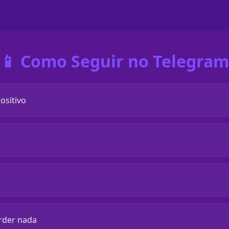
📱 Como Seguir no Telegram
ositivo
erder nada