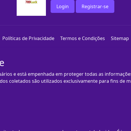
Login
Registrar-se
Políticas de Privacidade
Termos e Condições
Sitemap
de
suários e está empenhada em proteger todas as informaçõe
os coletados são utilizados exclusivamente para fins de m