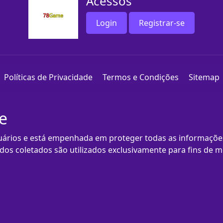
Acessos
Login
Registrar-se
Políticas de Privacidade
Termos e Condições
Sitemap
de
suários e está empenhada em proteger todas as informaçõe
os coletados são utilizados exclusivamente para fins de m