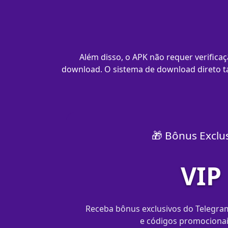
Além disso, o APK não requer verifica
download. O sistema de download direto 
🎁 Bônus Exclu
VIP
Receba bônus exclusivos do Telegra
e códigos promocionai