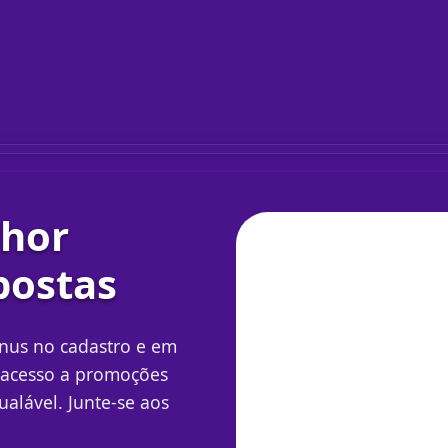
lhor
postas
nus no cadastro e em
 acesso a promoções
ualável. Junte-se aos