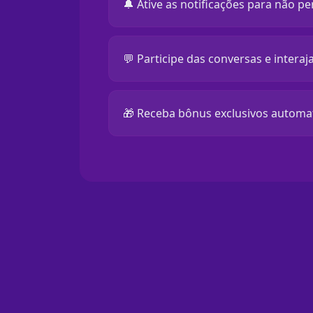
🔔 Ative as notificações para não p
💬 Participe das conversas e interaj
🎁 Receba bônus exclusivos autom