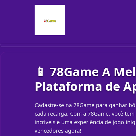
📱 78Game A Me
Plataforma de A
Cadastre-se na 78Game para ganhar bô
cada recarga. Com a 78Game, você tem
incríveis e uma experiência de jogo inig
vencedores agora!