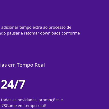
e adicionar tempo extra ao processo de
indo pausar e retomar downloads conforme
cias em Tempo Real
24/7
e todas as novidades, promoções e
a 78Game em tempo real!