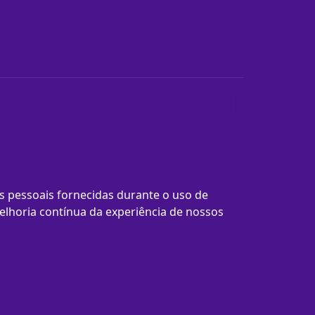
s pessoais fornecidas durante o uso de
elhoria contínua da experiência de nossos