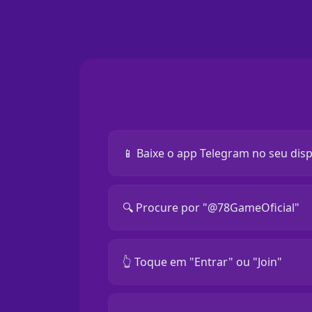
📱 Baixe o app Telegram no seu disp
🔍 Procure por "@78GameOficial"
👆 Toque em "Entrar" ou "Join"