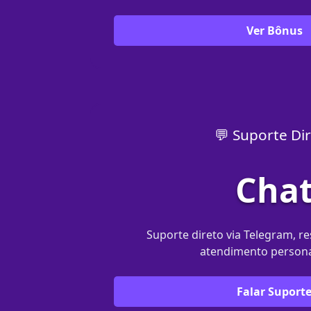
Ver Bônus
💬 Suporte Di
Cha
Suporte direto via Telegram, r
atendimento persona
Falar Suport