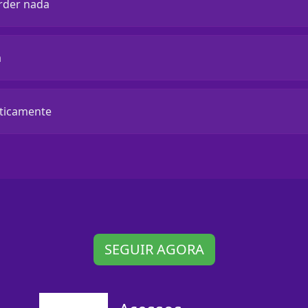
erder nada
a
aticamente
SEGUIR AGORA