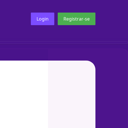
Login
Registrar-se