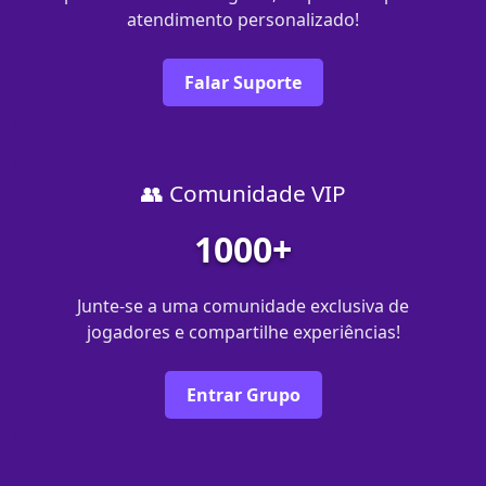
atendimento personalizado!
Falar Suporte
👥 Comunidade VIP
1000+
Junte-se a uma comunidade exclusiva de
jogadores e compartilhe experiências!
Entrar Grupo