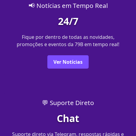
📢 Notícias em Tempo Real
24/7
Fique por dentro de todas as novidades,
promoções e eventos da 79B em tempo real!
Ver Notícias
💬 Suporte Direto
Chat
Suporte direto via Telegram, respostas rápidas e