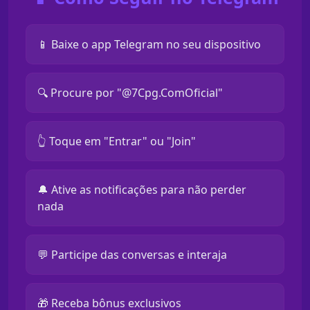
📱 Baixe o app Telegram no seu dispositivo
🔍 Procure por "@7Cpg.ComOficial"
👆 Toque em "Entrar" ou "Join"
🔔 Ative as notificações para não perder
nada
💬 Participe das conversas e interaja
🎁 Receba bônus exclusivos