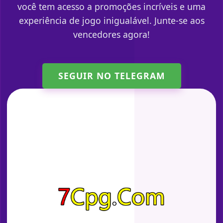
você tem acesso a promoções incríveis e uma
experiência de jogo inigualável. Junte-se aos
vencedores agora!
SEGUIR NO TELEGRAM