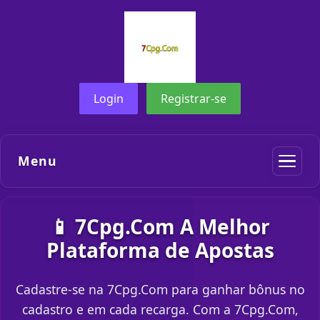
Login
Registrar-se
Menu
📱 7Cpg.Com A Melhor
Plataforma de Apostas
Cadastre-se na 7Cpg.Com para ganhar bônus no
cadastro e em cada recarga. Com a 7Cpg.Com,