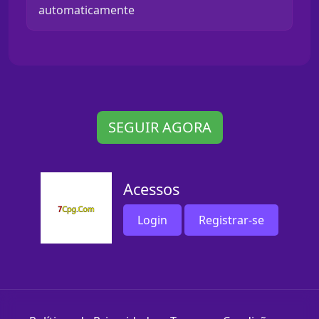
automaticamente
SEGUIR AGORA
Acessos
Login
Registrar-se