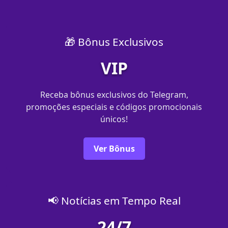
🎁 Bônus Exclusivos
VIP
Receba bônus exclusivos do Telegram,
promoções especiais e códigos promocionais
únicos!
Ver Bônus
📢 Notícias em Tempo Real
24/7