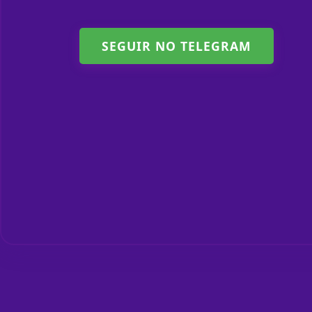
SEGUIR NO TELEGRAM