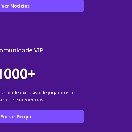
Ver Notícias
Comunidade VIP
1000+
unidade exclusiva de jogadores e
rtilhe experiências!
Entrar Grupo