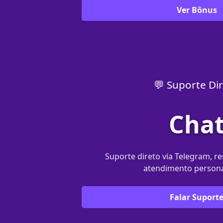
Ver Bônus
💬 Suporte Di
Cha
Suporte direto via Telegram, r
atendimento persona
Falar Suport