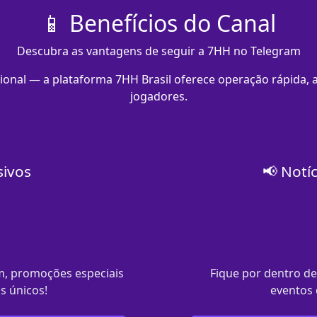
📱 Benefícios do Canal
Descubra as vantagens de seguir a 7HH no Telegram
onal — a plataforma 7HH Brasil oferece operação rápida, apo
jogadores.
sivos
📢 Notí
m, promoções especiais
Fique por dentro d
s únicos!
eventos 