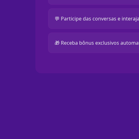
💬 Participe das conversas e interaj
🎁 Receba bônus exclusivos autom