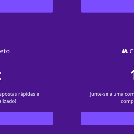
reto
👥 
t
espostas rápidas e
Junte-se a uma com
lizado!
compa
e