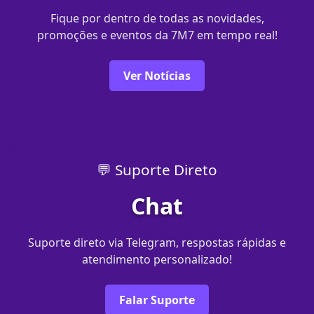
Fique por dentro de todas as novidades,
promoções e eventos da 7M7 em tempo real!
Ver Notícias
💬 Suporte Direto
Chat
Suporte direto via Telegram, respostas rápidas e
atendimento personalizado!
Falar Suporte