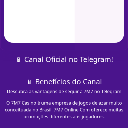
📱 Canal Oficial no Telegram!
📱 Benefícios do Canal
Descubra as vantagens de seguir a 7M7 no Telegram
O 7M7 Casino é uma empresa de jogos de azar muito
conceituada no Brasil. 7M7 Online Com oferece muitas
promoções diferentes aos jogadores.