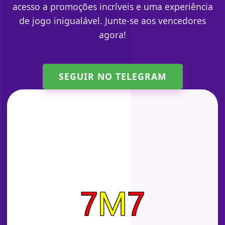
acesso a promoções incríveis e uma experiência
de jogo inigualável. Junte-se aos vencedores
agora!
SEGUIR NO TELEGRAM