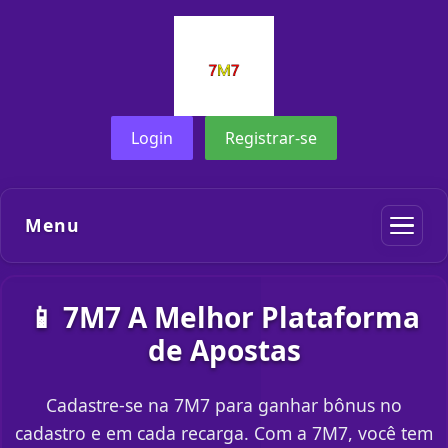
Login
Registrar-se
Menu
📱 7M7 A Melhor Plataforma
de Apostas
Cadastre-se na 7M7 para ganhar bônus no
cadastro e em cada recarga. Com a 7M7, você tem