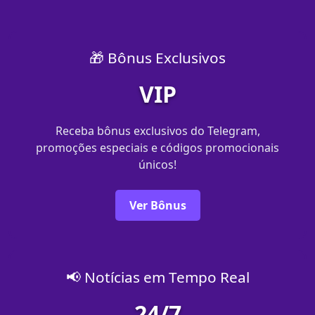
🎁 Bônus Exclusivos
VIP
Receba bônus exclusivos do Telegram,
promoções especiais e códigos promocionais
únicos!
Ver Bônus
📢 Notícias em Tempo Real
24/7