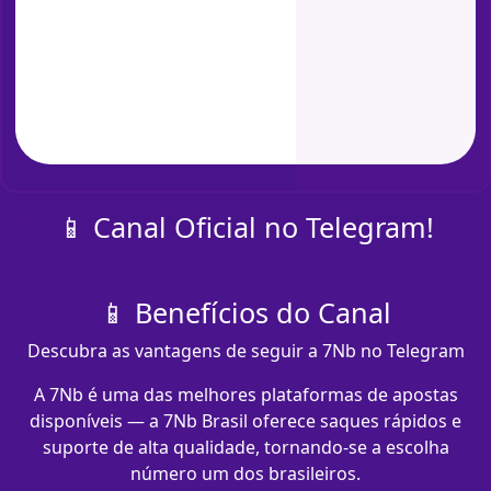
📱 Canal Oficial no Telegram!
📱 Benefícios do Canal
Descubra as vantagens de seguir a 7Nb no Telegram
A 7Nb é uma das melhores plataformas de apostas
disponíveis — a 7Nb Brasil oferece saques rápidos e
suporte de alta qualidade, tornando-se a escolha
número um dos brasileiros.