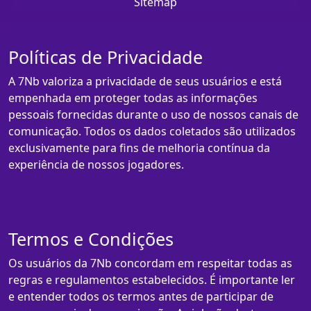
Sitemap
Políticas de Privacidade
A 7Nb valoriza a privacidade de seus usuários e está
empenhada em proteger todas as informações
pessoais fornecidas durante o uso de nossos canais de
comunicação. Todos os dados coletados são utilizados
exclusivamente para fins de melhoria contínua da
experiência de nossos jogadores.
Termos e Condições
Os usuários da 7Nb concordam em respeitar todas as
regras e regulamentos estabelecidos. É importante ler
e entender todos os termos antes de participar de