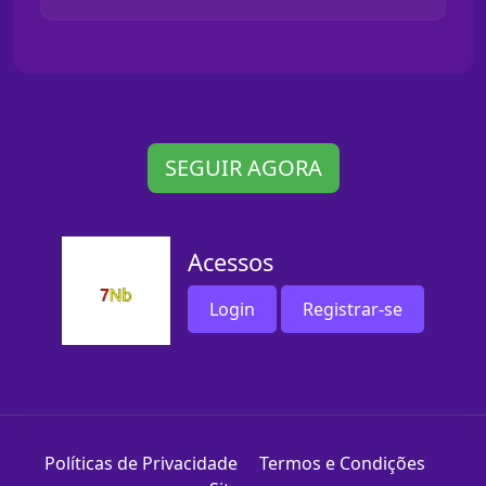
SEGUIR AGORA
Acessos
Login
Registrar-se
Políticas de Privacidade
Termos e Condições