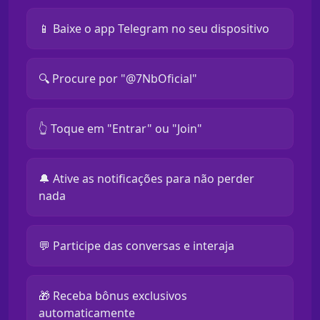
📱 Baixe o app Telegram no seu dispositivo
🔍 Procure por "@7NbOficial"
👆 Toque em "Entrar" ou "Join"
🔔 Ative as notificações para não perder
nada
💬 Participe das conversas e interaja
🎁 Receba bônus exclusivos
automaticamente